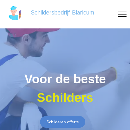
Schildersbedrijf-Blaricum
Voor de beste
Schilders
Schilderen offerte